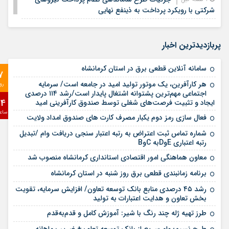
شرکتی با رویکرد پرداخت به ذینفع نهایی
معابر کرمانشاه به ۵۰۰ هزار تن آسفالت‌ نیاز دارد/
1 هفته قبل
حجم آسفالت‌ریزی امسال کم سابقه است
پربازدیدترین اخبار
دکتر محسن ضیائی، مدیرعامل صندوق کارآفرینی
1 هفته قبل
امید، تفاهم‌نامه یک همتی توسعه تولید و اشتغال استان اردبیل را
سامانه آنلاین قطعی برق در استان کرمانشاه
7
امضا کرد
هر کارآفرین، یک موتور تولید امید در جامعه است/ سرمایه
رو
حملۀ آمریکا به حوالی شهرستان اسلام‌آباد غرب
1 هفته قبل
اجتماعی مهم‌ترین پشتوانه اشتغال پایدار است/رشد ۱۱۴ درصدی
24
ایجاد و تثبیت فرصت‌های شغلی توسط صندوق کارآفرینی امید
قدردانی شهردار کرمانشاه از نماینده ولی فقیه در
2 هفته قبل
ساع
فعال سازی رمز دوم یکبار مصرف کارت های صندوق امداد ولایت
استان و امام جمعه کرمانشاه به واسطه حمایت از مدیریت شهری
شماره تماس ثبت اعتراض به رتبه اعتبار سنجی دریافت وام /تبدیل
آغاز به کار سامانه هوشمند پرداخت الکترونیک در
2 هفته قبل
رتبه اعتباری EوDبه CوB
ناوگان حمل و نقل عمومی شهرداری کرمانشاه
معاون هماهنگی امور اقتصادی استانداری کرمانشاه منصوب شد
برنامه زمانبندی قطعی برق روز شنبه در استان کرمانشاه
رشد ۴۵ درصدی منابع بانک توسعه تعاون/ افزایش سرمایه، تقویت
بخش تعاون و هدایت اعتبارات به تولید
طرز تهیه ژله چند رنگ با شیر: آموزش کامل و قدم‌به‌قدم
طرح نسیم؛ وام سریع از بانک توسعه تعاون+ ضریب ماهانه