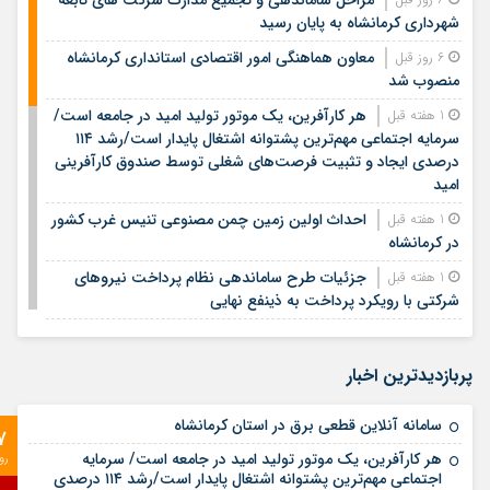
شهرداری کرمانشاه به پایان رسید
معاون هماهنگی امور اقتصادی استانداری کرمانشاه
6 روز قبل
منصوب شد
هر کارآفرین، یک موتور تولید امید در جامعه است/
1 هفته قبل
سرمایه اجتماعی مهم‌ترین پشتوانه اشتغال پایدار است/رشد ۱۱۴
درصدی ایجاد و تثبیت فرصت‌های شغلی توسط صندوق کارآفرینی
امید
احداث اولین زمین چمن مصنوعی تنیس غرب کشور
1 هفته قبل
در کرمانشاه
جزئیات طرح ساماندهی نظام پرداخت نیروهای
1 هفته قبل
شرکتی با رویکرد پرداخت به ذینفع نهایی
معابر کرمانشاه به ۵۰۰ هزار تن آسفالت‌ نیاز دارد/
1 هفته قبل
حجم آسفالت‌ریزی امسال کم سابقه است
پربازدیدترین اخبار
دکتر محسن ضیائی، مدیرعامل صندوق کارآفرینی
2 هفته قبل
امید، تفاهم‌نامه یک همتی توسعه تولید و اشتغال استان اردبیل را
سامانه آنلاین قطعی برق در استان کرمانشاه
7
امضا کرد
هر کارآفرین، یک موتور تولید امید در جامعه است/ سرمایه
رو
حملۀ آمریکا به حوالی شهرستان اسلام‌آباد غرب
2 هفته قبل
اجتماعی مهم‌ترین پشتوانه اشتغال پایدار است/رشد ۱۱۴ درصدی