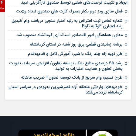
24
ایجاد و تثبیت فرصت‌های شغلی توسط صندوق کارآفرینی امید
قدردانی شهردار کرمانشاه از نماینده ولی فقیه در
2 هفته قبل
ساع
فعال سازی رمز دوم یکبار مصرف کارت های صندوق امداد ولایت
استان و امام جمعه کرمانشاه به واسطه حمایت از مدیریت شهری
شماره تماس ثبت اعتراض به رتبه اعتبار سنجی دریافت وام /تبدیل
آغاز به کار سامانه هوشمند پرداخت الکترونیک در
2 هفته قبل
رتبه اعتباری EوDبه CوB
ناوگان حمل و نقل عمومی شهرداری کرمانشاه
معاون هماهنگی امور اقتصادی استانداری کرمانشاه منصوب شد
برنامه زمانبندی قطعی برق روز شنبه در استان کرمانشاه
طرز تهیه ژله چند رنگ با شیر: آموزش کامل و قدم‌به‌قدم
رشد ۴۵ درصدی منابع بانک توسعه تعاون/ افزایش سرمایه، تقویت
بخش تعاون و هدایت اعتبارات به تولید
طرح نسیم؛ وام سریع از بانک توسعه تعاون+ ضریب ماهانه
خودروهای وارداتی منطقه آزاد قصرشیرین به‌زودی در سراسر استان
کرمانشاه تردد می‌کنند