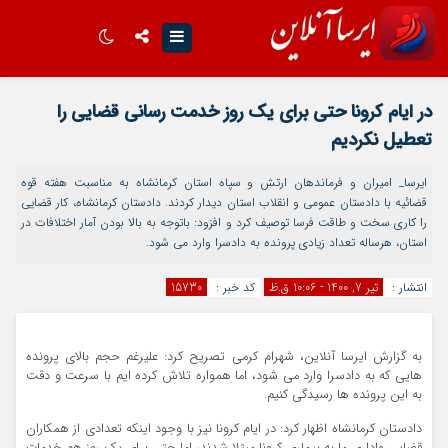
اینستاگرام
تلگرام
در ایام کرونا حتی برای یک روز خدمت رسانی قضایی را
تعطیل نکردیم
سروش
ایتا
اپلیکیشن
ایرسا_ امیران و فرماندهان ارتش و سپاه استان کرمانشاه به مناسبت هفته قوه
قضائیه با دادستان عمومی و انقلاب استان دیدار کردند. دادستان کرمانشاه، کار قضایی
را کاری سخت و طاقت فرسا توصیف کرد و افزود: باتوجه به بالا بودن آمار اختلافات در
استان، هرساله تعداد زیادی پرونده به دادسرا وارد می شود.
انتشار :
تیر 7, 1400 - 10:06 ق.ظ
کد خبر :
15730
به گزارش ایرسا آنلاین، شهرام کرمی تصریح کرد: علیرغم حجم بالای پرونده
هایی که به دادسرا وارد می شود، اما همواره تلاش کرده ایم با سرعت و دقت
به این پرونده ها رسیدگی کنیم.
دادستان کرمانشاه اظهار کرد: در ایام کرونا نیز با وجود اینکه تعدادی از همکاران
قضایی واداری ما به بیماری کرونا مبتلا شدند، اما حتی برای یک روز هم خدمات