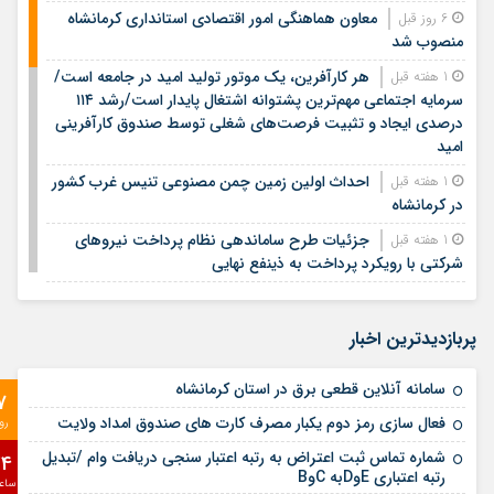
معاون هماهنگی امور اقتصادی استانداری کرمانشاه
6 روز قبل
منصوب شد
هر کارآفرین، یک موتور تولید امید در جامعه است/
1 هفته قبل
سرمایه اجتماعی مهم‌ترین پشتوانه اشتغال پایدار است/رشد ۱۱۴
درصدی ایجاد و تثبیت فرصت‌های شغلی توسط صندوق کارآفرینی
امید
احداث اولین زمین چمن مصنوعی تنیس غرب کشور
1 هفته قبل
در کرمانشاه
جزئیات طرح ساماندهی نظام پرداخت نیروهای
1 هفته قبل
شرکتی با رویکرد پرداخت به ذینفع نهایی
معابر کرمانشاه به ۵۰۰ هزار تن آسفالت‌ نیاز دارد/
1 هفته قبل
حجم آسفالت‌ریزی امسال کم سابقه است
پربازدیدترین اخبار
دکتر محسن ضیائی، مدیرعامل صندوق کارآفرینی
2 هفته قبل
امید، تفاهم‌نامه یک همتی توسعه تولید و اشتغال استان اردبیل را
سامانه آنلاین قطعی برق در استان کرمانشاه
7
امضا کرد
فعال سازی رمز دوم یکبار مصرف کارت های صندوق امداد ولایت
رو
حملۀ آمریکا به حوالی شهرستان اسلام‌آباد غرب
2 هفته قبل
شماره تماس ثبت اعتراض به رتبه اعتبار سنجی دریافت وام /تبدیل
24
قدردانی شهردار کرمانشاه از نماینده ولی فقیه در
2 هفته قبل
رتبه اعتباری EوDبه CوB
ساع