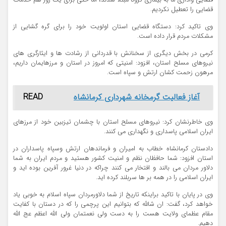
قضایی را تعطیل نکردیم.
وی تاکید کرد: دستگاه قضایی استان اولویت خود را برای گره گشایی از
مشکلات مردم قرار داده است.
کرمی در بخش دیگری از سخنانش با قدردانی از رشادت ها و ایثارگری های
نیروهای مسلح استان، افزود: امنیتی که امروز در استان و مرزهایمان داریم،
مرهون زحمت کشان ارتش و سپاه است.
آغاز فعالیت گرمخانه شهرداری کرمانشاه
READ
وی خاطرنشان کرد: نیروهای مسلح استان با چشمان تیزبین خود از مرزهای
ایران اسلامی پاسداری و نگهداری می کنند.
دادستان کرمانشاه خطاب به امیران و فرماندهان ارتش وسپاه پاسداران در
استان افزود: شما حافظان نظم و امنیت کشور هستید و مردم ایران به شما
دلاور مردان می بالند و افتخار می کنند چراکه در دنیا غرور آفرین بوده اید و
ایران اسلامی را در همه بر ها سربلند کرده اید.
وی در پایان با تاکید براینکه تاریخ از شما دلاورمردان سپاه اسلام به خوبی یاد
خواهد کرد، گفت: ان شالله که بتوانیم این پرچمی را که در دستان با کفایت
مقام عظمای ولایت هست را به دست ولی نعمتمان ولی الله اعظم عج الله
دهیم.