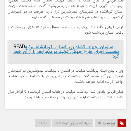
فیض‌قربانی با بیان اینکه در باغات مرکبات استان ارقام مختلف نارنگی،
لیموترش، گریپ فروت و نارنج هم تولید می‌شود، گفت: عمده باغات مرکبات
استان کرمانشاه در شهرستان قصرشیرین قرار دارد، هرچند در دو شهرستان
گیلانغرب و سرپلذهاب هم باغات مرکبات در سطح پراکنده داریم.
فیض قربانی ادامه داد: پیش‌بینی می‌شود امسال حدود ۱۵ هزار تن مرکبات از
باغات استان برداشت شود.
سازمان جهاد کشاورزی استان کرمانشاه ،رتبه
READ
نخست اجرای طرح جهش تولید در دیمزارها را از آن خود
کرد
وی با بیان اینکه برداشت مرکبات در استان با برداشت لیموشیرین در شهرستان
قصرشیرین آغاز شده، گفت: برداشت لیموشیرین در باغات استان کرمانشاه تا
اواخر آذر ماه ادامه خواهد داشت.
فیض‌قربانی یادآور شد: برداشت مرکبات در باغات استان کرمانشاه تا اواخر سال
ادامه داشته و با برداشت ارقام دیررس پرتقال به اتمام خواهد رسید.
برچسب ها
جهادکشاورزی کرمانشاه
مرکبات