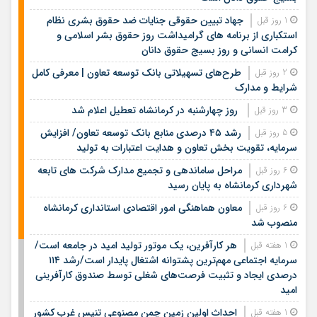
جهاد تبیین حقوقی جنایات ضد حقوق بشری نظام
1 روز قبل
استکباری از برنامه های گرامیداشت روز حقوق بشر اسلامی و
کرامت انسانی و روز بسیج حقوق دانان
طرح‌های تسهیلاتی بانک توسعه تعاون | معرفی کامل
2 روز قبل
شرایط و مدارک
روز چهارشنبه در کرمانشاه تعطیل اعلام شد
3 روز قبل
رشد ۴۵ درصدی منابع بانک توسعه تعاون/ افزایش
5 روز قبل
سرمایه، تقویت بخش تعاون و هدایت اعتبارات به تولید
مراحل ساماندهی و تجمیع مدارک شرکت های تابعه
6 روز قبل
شهرداری کرمانشاه به پایان رسید
معاون هماهنگی امور اقتصادی استانداری کرمانشاه
6 روز قبل
منصوب شد
هر کارآفرین، یک موتور تولید امید در جامعه است/
1 هفته قبل
سرمایه اجتماعی مهم‌ترین پشتوانه اشتغال پایدار است/رشد ۱۱۴
درصدی ایجاد و تثبیت فرصت‌های شغلی توسط صندوق کارآفرینی
امید
احداث اولین زمین چمن مصنوعی تنیس غرب کشور
1 هفته قبل