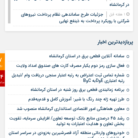
در کرمانشاه
جزئیات طرح ساماندهی نظام پرداخت نیروهای
1 هفته قبل
شرکتی با رویکرد پرداخت به ذینفع نهایی
معابر کرمانشاه به ۵۰۰ هزار تن آسفالت‌ نیاز دارد/
1 هفته قبل
حجم آسفالت‌ریزی امسال کم سابقه است
پربازدیدترین اخبار
دکتر محسن ضیائی، مدیرعامل صندوق کارآفرینی
2 هفته قبل
امید، تفاهم‌نامه یک همتی توسعه تولید و اشتغال استان اردبیل را
سامانه آنلاین قطعی برق در استان کرمانشاه
7
امضا کرد
فعال سازی رمز دوم یکبار مصرف کارت های صندوق امداد ولایت
رو
حملۀ آمریکا به حوالی شهرستان اسلام‌آباد غرب
2 هفته قبل
شماره تماس ثبت اعتراض به رتبه اعتبار سنجی دریافت وام /تبدیل
24
قدردانی شهردار کرمانشاه از نماینده ولی فقیه در
2 هفته قبل
رتبه اعتباری EوDبه CوB
ساع
استان و امام جمعه کرمانشاه به واسطه حمایت از مدیریت شهری
برنامه زمانبندی قطعی برق روز شنبه در استان کرمانشاه
آغاز به کار سامانه هوشمند پرداخت الکترونیک در
2 هفته قبل
طرز تهیه ژله چند رنگ با شیر: آموزش کامل و قدم‌به‌قدم
ناوگان حمل و نقل عمومی شهرداری کرمانشاه
معاون هماهنگی امور اقتصادی استانداری کرمانشاه منصوب شد
رشد ۴۵ درصدی منابع بانک توسعه تعاون/ افزایش سرمایه، تقویت
بخش تعاون و هدایت اعتبارات به تولید
خودروهای وارداتی منطقه آزاد قصرشیرین به‌زودی در سراسر استان