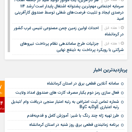
سرمایه اجتماعی مهم‌ترین پشتوانه اشتغال پایدار است/رشد ۱۱۴
درصدی ایجاد و تثبیت فرصت‌های شغلی توسط صندوق کارآفرینی
امید
احداث اولین زمین چمن مصنوعی تنیس غرب کشور
1 هفته قبل
در کرمانشاه
جزئیات طرح ساماندهی نظام پرداخت نیروهای
1 هفته قبل
شرکتی با رویکرد پرداخت به ذینفع نهایی
معابر کرمانشاه به ۵۰۰ هزار تن آسفالت‌ نیاز دارد/
1 هفته قبل
حجم آسفالت‌ریزی امسال کم سابقه است
پربازدیدترین اخبار
دکتر محسن ضیائی، مدیرعامل صندوق کارآفرینی
2 هفته قبل
امید، تفاهم‌نامه یک همتی توسعه تولید و اشتغال استان اردبیل را
سامانه آنلاین قطعی برق در استان کرمانشاه
7
امضا کرد
فعال سازی رمز دوم یکبار مصرف کارت های صندوق امداد ولایت
رو
حملۀ آمریکا به حوالی شهرستان اسلام‌آباد غرب
2 هفته قبل
شماره تماس ثبت اعتراض به رتبه اعتبار سنجی دریافت وام /تبدیل
24
قدردانی شهردار کرمانشاه از نماینده ولی فقیه در
2 هفته قبل
رتبه اعتباری EوDبه CوB
ساع
استان و امام جمعه کرمانشاه به واسطه حمایت از مدیریت شهری
طرز تهیه ژله چند رنگ با شیر: آموزش کامل و قدم‌به‌قدم
آغاز به کار سامانه هوشمند پرداخت الکترونیک در
2 هفته قبل
برنامه زمانبندی قطعی برق روز شنبه در استان کرمانشاه
ناوگان حمل و نقل عمومی شهرداری کرمانشاه